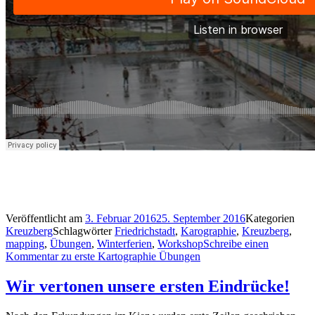
Veröffentlicht am
3. Februar 2016
25. September 2016
Kategorien
Kreuzberg
Schlagwörter
Friedrichstadt
,
Karographie
,
Kreuzberg
,
mapping
,
Übungen
,
Winterferien
,
Workshop
Schreibe einen
Kommentar
zu erste Kartographie Übungen
Wir vertonen unsere ersten Eindrücke!