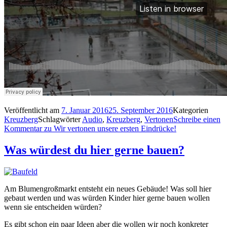
Veröffentlicht am
7. Januar 2016
25. September 2016
Kategorien
Kreuzberg
Schlagwörter
Audio
,
Kreuzberg
,
Vertonen
Schreibe einen
Kommentar
zu Wir vertonen unsere ersten Eindrücke!
Was würdest du hier gerne bauen?
Am Blumengroßmarkt entsteht ein neues Gebäude! Was soll hier
gebaut werden und was würden Kinder hier gerne bauen wollen
wenn sie entscheiden würden?
Es gibt schon ein paar Ideen aber die wollen wir noch konkreter