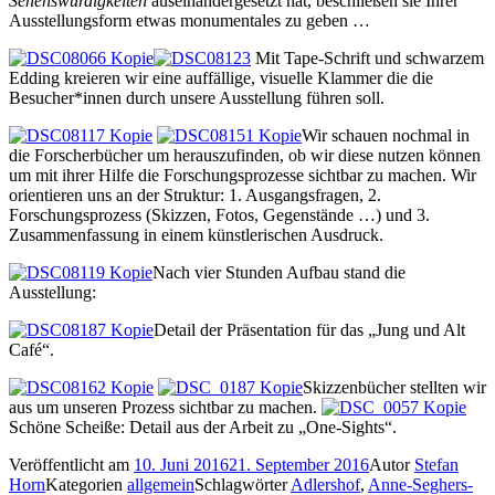
Sehenswürdigkeiten
auseinandergesetzt hat, beschließen sie Ihrer
Ausstellungsform etwas monumentales zu geben …
Mit Tape-Schrift und schwarzem
Edding kreieren wir eine auffällige, visuelle Klammer die die
Besucher*innen durch unsere Ausstellung führen soll.
Wir schauen nochmal in
die Forscherbücher um herauszufinden, ob wir diese nutzen können
um mit ihrer Hilfe die Forschungsprozesse sichtbar zu machen. Wir
orientieren uns an der Struktur: 1. Ausgangsfragen, 2.
Forschungsprozess (Skizzen, Fotos, Gegenstände …) und 3.
Zusammenfassung in einem künstlerischen Ausdruck.
Nach vier Stunden Aufbau stand die
Ausstellung:
Detail der Präsentation für das „Jung und Alt
Café“.
Skizzenbücher stellten wir
aus um unseren Prozess sichtbar zu machen.
Schöne Scheiße: Detail aus der Arbeit zu „One-Sights“.
Veröffentlicht am
10. Juni 2016
21. September 2016
Autor
Stefan
Horn
Kategorien
allgemein
Schlagwörter
Adlershof
,
Anne-Seghers-