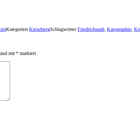
orn
Kategorien
Kreuzberg
Schlagwörter
Friedrichstadt
,
Karographie
,
Kr
sind mit
*
markiert