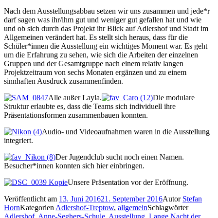
Nach dem Ausstellungsabbau setzen wir uns zusammen und jede*r
darf sagen was ihr/ihm gut und weniger gut gefallen hat und wie
und ob sich durch das Projekt ihr Blick auf Adlershof und Stadt im
Allgemeinen verändert hat. Es stellt sich heraus, dass für die
Schüler*innen die Ausstellung ein wichtiges Moment war. Es geht
um die Erfahrung zu sehen, wie sich die Arbeiten der einzelnen
Gruppen und der Gesamtgruppe nach einem relativ langen
Projektzeitraum von sechs Monaten ergänzen und zu einem
sinnhaften Ausdruck zusammenfinden.
Alle außer Layla.
Die modulare
Struktur erlaubte es, dass die Teams sich individuell ihre
Präsentationsformen zusammenbauen konnten.
Audio- und Videoaufnahmen waren in die Ausstellung
integriert.
Der Jugendclub sucht noch einen Namen.
Besucher*innen konnten sich hier einbringen.
Unsere Präsentation vor der Eröffnung.
Veröffentlicht am
13. Juni 2016
21. September 2016
Autor
Stefan
Horn
Kategorien
Adlershof-Treptow
,
allgemein
Schlagwörter
Adlershof
,
Anne-Seghers-Schule
,
Ausstellung
,
Lange Nacht der