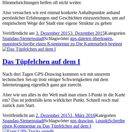
Himmelsrichtungen helfen oft nicht weiter.
Also versuchen wir erst einmal konkrete Anhaltspunkte anhand
persönlicher Erfahrungen und Geschichten einzuzeichnen, um auf
empirischem Wege der Stadt eine eigene Struktur zu geben
Veröffentlicht am
3. Dezember 2015
3. Dezember 2015
Kategorien
Spandau-Siemensstadt
Schlagwörter
gps-dateien übertragen
,
mapping
Schreibe einen Kommentar
zu Die Kartenarbeit beginnt
Das Tüpfelchen auf dem I
Nach drei Tagen GPS-Drawing kommen wir mit unserem
technischen Set-up trotz einiger Schwierigkeiten mit dem
Internetzugang eigentlich ganz gut zurecht.
Aber wie um alles in der Welt malt man einen I-Punkt in die Karte
ein? Das ist jedenfalls kein wirklicher Punkt. Schnell noch mal
zurück zum Start.
Veröffentlicht am
2. Dezember 2015
1. März 2016
Kategorien
Spandau-Siemensstadt
Schlagwörter
gps drawing
,
i-punkt
Schreibe
einen Kommentar
zu Das Tüpfelchen auf dem I