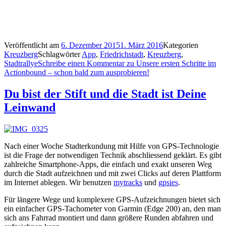
Veröffentlicht am
6. Dezember 2015
1. März 2016
Kategorien
Kreuzberg
Schlagwörter
App
,
Friedrichstadt
,
Kreuzberg
,
Stadtrallye
Schreibe einen Kommentar
zu Unsere ersten Schritte im
Actionbound – schon bald zum ausprobieren!
Du bist der Stift und die Stadt ist Deine
Leinwand
Nach einer Woche Stadterkundung mit Hilfe von GPS-Technologie
ist die Frage der notwendigen Technik abschliessend geklärt. Es gibt
zahlreiche Smartphone-Apps, die einfach und exakt unseren Weg
durch die Stadt aufzeichnen und mit zwei Clicks auf deren Plattform
im Internet ablegen. Wir benutzen
mytracks
und
gpsies
.
Für längere Wege und komplexere GPS-Aufzeichnungen bietet sich
ein einfacher GPS-Tachometer von Garmin (Edge 200) an, den man
sich ans Fahrrad montiert und dann größere Runden abfahren und