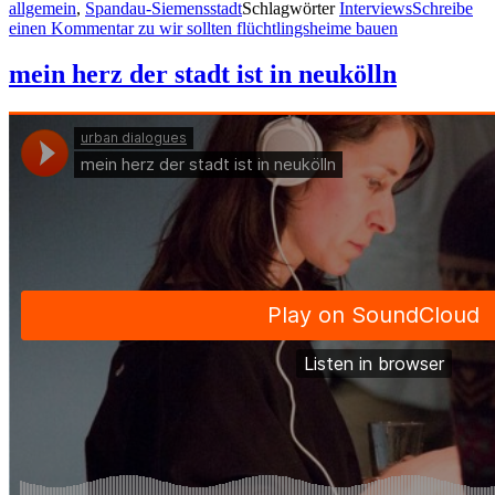
allgemein
,
Spandau-Siemensstadt
Schlagwörter
Interviews
Schreibe
einen Kommentar
zu wir sollten flüchtlingsheime bauen
mein herz der stadt ist in neukölln