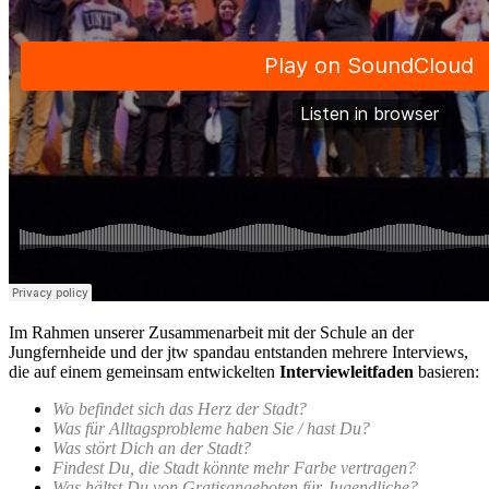
Im Rahmen unserer Zusammenarbeit mit der Schule an der
Jungfernheide und der jtw spandau entstanden mehrere Interviews,
die auf einem gemeinsam entwickelten
Interviewleitfaden
basieren:
Wo befindet sich das Herz der Stadt?
Was für Alltagsprobleme haben Sie / hast Du?
Was stört Dich an der Stadt?
Findest Du, die Stadt könnte mehr Farbe vertragen?
Was hältst Du von Gratisangeboten für Jugendliche?