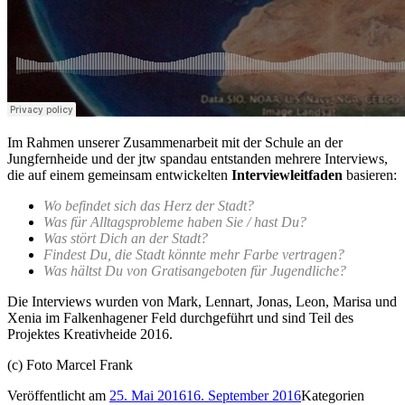
Im Rahmen unserer Zusammenarbeit mit der Schule an der
Jungfernheide und der jtw spandau entstanden mehrere Interviews,
die auf einem gemeinsam entwickelten
Interviewleitfaden
basieren:
Wo befindet sich das Herz der Stadt?
Was für Alltagsprobleme haben Sie / hast Du?
Was stört Dich an der Stadt?
Findest Du, die Stadt könnte mehr Farbe vertragen?
Was hältst Du von Gratisangeboten für Jugendliche?
Die Interviews wurden von Mark, Lennart, Jonas, Leon, Marisa und
Xenia im Falkenhagener Feld durchgeführt und sind Teil des
Projektes Kreativheide 2016.
(c) Foto Marcel Frank
Veröffentlicht am
25. Mai 2016
16. September 2016
Kategorien