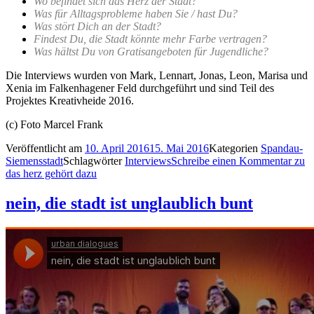
Wo befindet sich das Herz der Stadt?
Was für Alltagsprobleme haben Sie / hast Du?
Was stört Dich an der Stadt?
Findest Du, die Stadt könnte mehr Farbe vertragen?
Was hältst Du von Gratisangeboten für Jugendliche?
Die Interviews wurden von Mark, Lennart, Jonas, Leon, Marisa und
Xenia im Falkenhagener Feld durchgeführt und sind Teil des
Projektes Kreativheide 2016.
(c) Foto Marcel Frank
Veröffentlicht am
10. April 2016
15. Mai 2016
Kategorien
Spandau-
Siemensstadt
Schlagwörter
Interviews
Schreibe einen Kommentar
zu
das herz gehört dazu
nein, die stadt ist unglaublich bunt