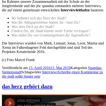
Im Rahmen unserer Zusammenarbeit mit der Schule an der
Jungfernheide und der jtw spandau entstanden mehrere Interviews,
die auf einem gemeinsam entwickelten
Interviewleitfaden
basieren:
Wo befindet sich das Herz der Stadt?
Was für Alltagsprobleme haben Sie / hast Du?
Was stört Dich an der Stadt?
Findest Du, die Stadt könnte mehr Farbe vertragen?
Was hältst Du von Gratisangeboten für Jugendliche?
Die Interviews wurden von Mark, Lennart, Jonas, Leon, Marisa und
Xenia im Falkenhagener Feld durchgeführt und sind Teil des
Projektes Kreativheide 2016.
(c) Foto Marcel Frank
Veröffentlicht am
15. April 2016
15. Mai 2016
Kategorien
Spandau-
Siemensstadt
Schlagwörter
Interviews
Schreibe einen Kommentar
zu
die stadt sollte bunter sein
das herz gehört dazu