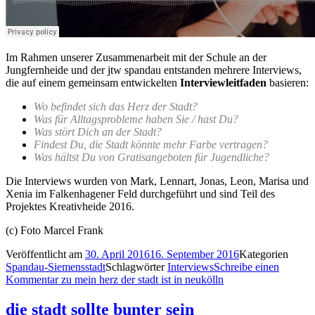
Im Rahmen unserer Zusammenarbeit mit der Schule an der
Jungfernheide und der jtw spandau entstanden mehrere Interviews,
die auf einem gemeinsam entwickelten
Interviewleitfaden
basieren:
Wo befindet sich das Herz der Stadt?
Was für Alltagsprobleme haben Sie / hast Du?
Was stört Dich an der Stadt?
Findest Du, die Stadt könnte mehr Farbe vertragen?
Was hältst Du von Gratisangeboten für Jugendliche?
Die Interviews wurden von Mark, Lennart, Jonas, Leon, Marisa und
Xenia im Falkenhagener Feld durchgeführt und sind Teil des
Projektes Kreativheide 2016.
(c) Foto Marcel Frank
Veröffentlicht am
30. April 2016
16. September 2016
Kategorien
Spandau-Siemensstadt
Schlagwörter
Interviews
Schreibe einen
Kommentar
zu mein herz der stadt ist in neukölln
die stadt sollte bunter sein