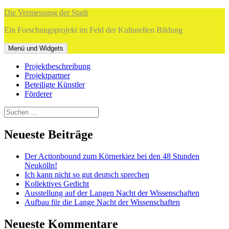
Zum
Die Vermessung der Stadt
Inhalt
Ein Forschungsprojekt im Feld der Kulturellen Bildung
springen
Menü und Widgets
Projektbeschreibung
Projektpartner
Beteiligte Künstler
Förderer
Suchen
nach:
Neueste Beiträge
Der Actionbound zum Körnerkiez bei den 48 Stunden
Neukölln!
Ich kann nicht so gut deutsch sprechen
Kollektives Gedicht
Ausstellung auf der Langen Nacht der Wissenschaften
Aufbau für die Lange Nacht der Wissenschaften
Neueste Kommentare