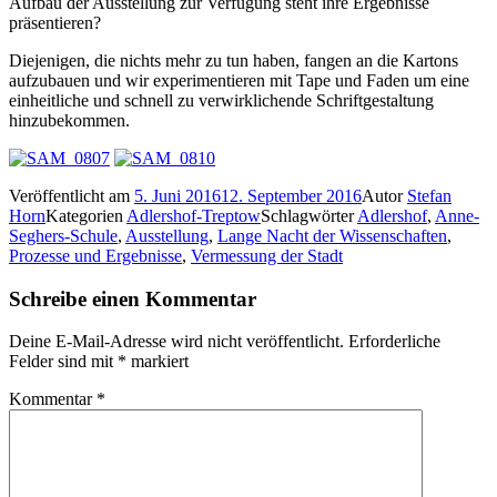
Aufbau der Ausstellung zur Verfügung steht ihre Ergebnisse
präsentieren?
Diejenigen, die nichts mehr zu tun haben, fangen an die Kartons
aufzubauen und wir experimentieren mit Tape und Faden um eine
einheitliche und schnell zu verwirklichende Schriftgestaltung
hinzubekommen.
Veröffentlicht am
5. Juni 2016
12. September 2016
Autor
Stefan
Horn
Kategorien
Adlershof-Treptow
Schlagwörter
Adlershof
,
Anne-
Seghers-Schule
,
Ausstellung
,
Lange Nacht der Wissenschaften
,
Prozesse und Ergebnisse
,
Vermessung der Stadt
Schreibe einen Kommentar
Deine E-Mail-Adresse wird nicht veröffentlicht.
Erforderliche
Felder sind mit
*
markiert
Kommentar
*